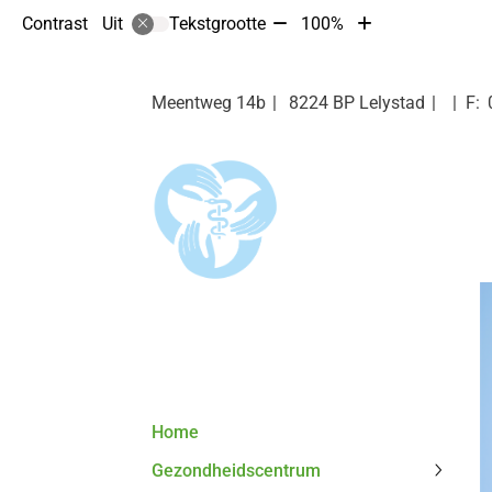
Tekst
Tekst
Contrast
Tekstgrootte
100%
Uit
verkleinen
vergroten
met
met
10%
10%
Meentweg
14b
8224 BP
Lelystad
Hoofdmenu
Home
Gezondheidscentrum
Gezond