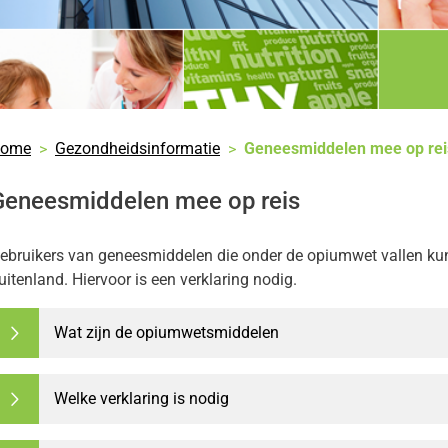
nu
tsen
nu
rleners
ieren
nu
nu
res
ome
Gezondheidsinformatie
Geneesmiddelen mee op rei
nu
heidsinformatie
nu
Geneesmiddelen mee op reis
ebruikers van geneesmiddelen die onder de opiumwet vallen k
uitenland. Hiervoor is een verklaring nodig.
Wat zijn de opiumwetsmiddelen
Welke verklaring is nodig