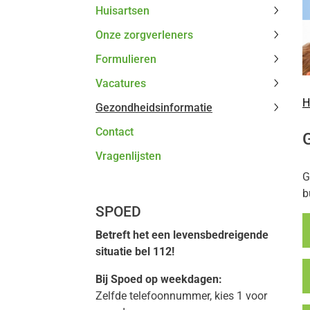
Huisartsen
subme
Huisar
Onze zorgverleners
subme
Onze
Formulieren
zorgve
Formul
subme
Vacatures
subme
Vacatu
H
Gezondheidsinformatie
subme
Gezond
Contact
subme
Vragenlijsten
G
b
SPOED
Betreft het een levensbedreigende
situatie bel 112!
Bij Spoed op weekdagen:
Zelfde telefoonnummer, kies 1 voor