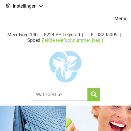
Instellingen
Hoofdm
Menu
Meentweg
14b
8224 BP
Lelystad
03205009
Spoed
Zelfde telefoonnummer, kies 1
Zoeken