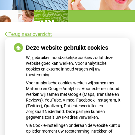
Terug naar overzicht
SEH’s zagen deze jaarwisseling fors
Deze website gebruikt cookies
meer vuurwerkslachtoffers
Wij gebruiken noodzakelijke cookies zodat deze
website goed kan werken. Voor analytische
cookies en externe inhoud vragen wij uw
Tijdens de jaarwisseling belandden ruim 1.200 mensen op
toestemming.
de SEH of HAP door vuurwerk, een forse stijging ten
Voor analytische cookies werken wij samen met
opzichte van vorig jaar. Vooral het aantal SEH-slachtoffers
Matomo en Google Analytics. Voor externe inhoud
nam toe, met opvallend veel ernstig gewonde kinderen. De
werken wij samen met Google (Maps, Translate en
toename komt niet door meer illegaal vuurwerk, maar
Reviews), YouTube, Vimeo, Facebook, Instagram, X
(Twitter), Qualizorg, Patiëntenvertellen en
mogelijk door risicovoller gedrag van afstekers.
ZorgkaartNederland. Deze partijen kunnen
gegevens zoals uw IP-adres verwerken.
Via Cookie-instellingen onderaan de website kunt u
Lees het hele artikel op:
Nationale zorggids
op ieder moment uw toestemming intrekken of
Publicatiedatum:
06-01-2026