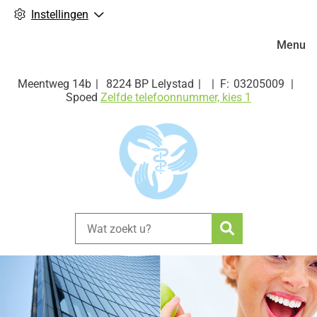
Instellingen
Hoofdm
Menu
Meentweg
14b
8224 BP
Lelystad
03205009
Spoed
Zelfde telefoonnummer, kies 1
Zoeken