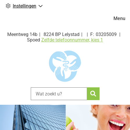
Instellingen
Hoofdm
Menu
Meentweg
14b
8224 BP
Lelystad
03205009
Spoed
Zelfde telefoonnummer, kies 1
Zoeken