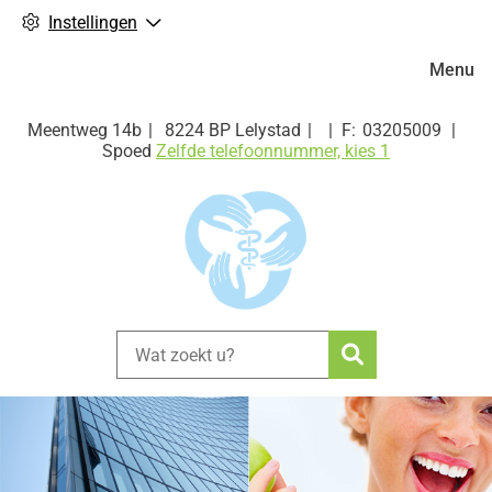
Instellingen
Hoofdm
Menu
Meentweg
14b
8224 BP
Lelystad
03205009
Spoed
Zelfde telefoonnummer, kies 1
Zoeken