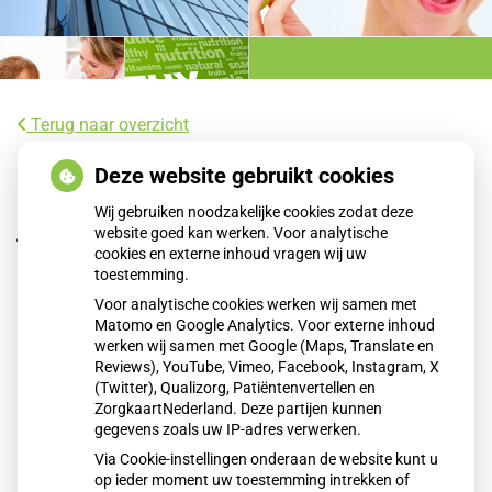
Terug naar overzicht
Veel kinderen met slecht oogzicht
Deze website gebruikt cookies
hebben geen bril, kapotte bril of niet de
Wij gebruiken noodzakelijke cookies zodat deze
juiste sterkte
website goed kan werken. Voor analytische
cookies en externe inhoud vragen wij uw
toestemming.
Uit onderzoek van het Jeugdeducatiefonds blijkt dat 32
Voor analytische cookies werken wij samen met
procent van de kinderen met slecht zicht geen goede bril
Matomo en Google Analytics. Voor externe inhoud
heeft. Naar schatting gaan 135.000 leerlingen zonder
werken wij samen met Google (Maps, Translate en
passende bril naar school, vaak door geldgebrek. Slecht
Reviews), YouTube, Vimeo, Facebook, Instagram, X
(Twitter), Qualizorg, Patiëntenvertellen en
zicht leidt tot leerproblemen en hoofdpijn.
ZorgkaartNederland. Deze partijen kunnen
gegevens zoals uw IP-adres verwerken.
Via Cookie-instellingen onderaan de website kunt u
Lees het hele artikel op:
Nationale zorggids
op ieder moment uw toestemming intrekken of
Publicatiedatum:
12-01-2026